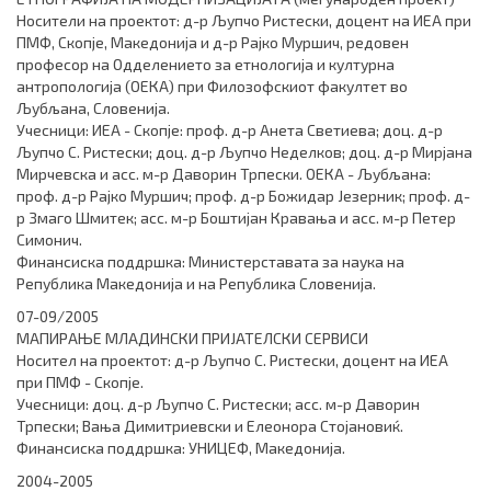
Носители на проектот: д-р Љупчо Ристески, доцент на ИЕА при
ПМФ, Скопје, Македонија и д-р Рајко Муршич, редовен
професор на Одделението за етнологија и културна
антропологија (ОЕКА) при Филозофскиот факултет во
Љубљана, Словенија.
Учесници: ИЕА - Скопје: проф. д-р Анета Светиева; доц. д-р
Љупчо С. Ристески; доц. д-р Љупчо Неделков; доц. д-р Мирјана
Мирчевска и асс. м-р Даворин Трпески. ОЕКА - Љубљана:
проф. д-р Рајко Муршич; проф. д-р Божидар Језерник; проф. д-
р Змаго Шмитек; асс. м-р Боштијан Кравања и асс. м-р Петер
Симонич.
Финансиска поддршка: Министерставата за наука на
Република Македонија и на Република Словенија.
07-09/2005
МАПИРАЊЕ МЛАДИНСКИ ПРИЈАТЕЛСКИ СЕРВИСИ
Носител на проектот: д-р Љупчо С. Ристески, доцент на ИЕА
при ПМФ - Скопје.
Учесници: доц. д-р Љупчо С. Ристески; асс. м-р Даворин
Трпески; Вања Димитриевски и Елеонора Стојановиќ.
Финансиска поддршка: УНИЦЕФ, Македонија.
2004-2005