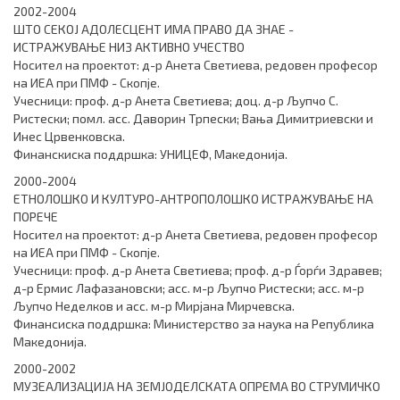
2002-2004
ШТО СЕКОЈ АДОЛЕСЦЕНТ ИМА ПРАВО ДА ЗНАЕ -
ИСТРАЖУВАЊЕ НИЗ АКТИВНО УЧЕСТВО
Носител на проектот: д-р Анета Светиева, редовен професор
на ИЕА при ПМФ - Скопје.
Учесници: проф. д-р Анета Светиева; доц. д-р Љупчо С.
Ристески; помл. асс. Даворин Трпески; Вања Димитриевски и
Инес Црвенковска.
Финанскиска поддршка: УНИЦЕФ, Македонија.
2000-2004
ЕТНОЛОШКО И КУЛТУРО-АНТРОПОЛОШКО ИСТРАЖУВАЊЕ НА
ПОРЕЧЕ
Носител на проектот: д-р Анета Светиева, редовен професор
на ИЕА при ПМФ - Скопје.
Учесници: проф. д-р Анета Светиева; проф. д-р Ѓорѓи Здравев;
д-р Ермис Лафазановски; асс. м-р Љупчо Ристески; асс. м-р
Љупчо Неделков и асс. м-р Мирјана Мирчевска.
Финансиска поддршка: Министерство за наука на Република
Македонија.
2000-2002
МУЗЕАЛИЗАЦИЈА НА ЗЕМЈОДЕЛСКАТА ОПРЕМА ВО СТРУМИЧКО