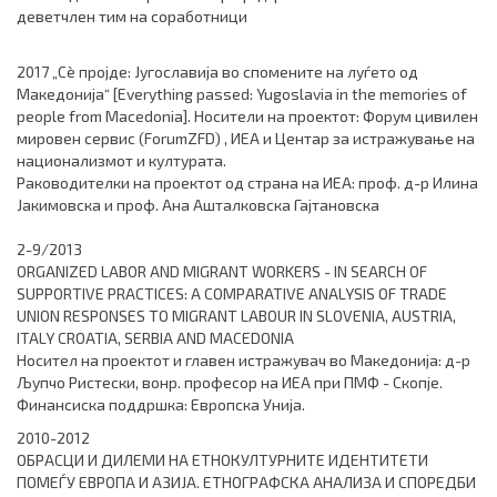
деветчлен тим на соработници
2017 „Сè пројде: Југославија во спомените на луѓето од
Македонија“ [Everything passed: Yugoslavia in the memories of
people from Macedonia]. Носители на проектот: Форум цивилен
мировен сервис (ForumZFD) , ИЕА и Центар за истражување на
национализмот и културата.
Раководителки на проектот од страна на ИЕА: проф. д-р Илина
Јакимовска и проф. Ана Ашталковска Гајтановска
2-9/2013
ORGANIZED LABOR AND MIGRANT WORKERS - IN SEARCH OF
SUPPORTIVE PRACTICES: A COMPARATIVE ANALYSIS OF TRADE
UNION RESPONSES TO MIGRANT LABOUR IN SLOVENIA, AUSTRIA,
ITALY CROATIA, SERBIA AND MACEDONIA
Носител на проектот и главен истражувач во Македонија: д-р
Љупчо Ристески, вонр. професор на ИЕА при ПМФ - Скопје.
Финансиска поддршка: Европска Унија.
2010-2012
ОБРАСЦИ И ДИЛЕМИ НА ЕТНОКУЛТУРНИТЕ ИДЕНТИТЕТИ
ПОМЕЃУ ЕВРОПА И АЗИЈА. ЕТНОГРАФСКА АНАЛИЗА И СПОРЕДБИ