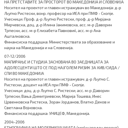
НА ПРЕТСТАВИТЕ ЗА ПРОСТОРОТ ВО МАКЕДОНИЈА И СЛОВЕНИЈА
Носител на проектот и главен истражувач во Македонија: д-р
Љупчо Ристески, вонр. професор на ИЕА при ПМФ - Скопје.
Учесници: Проф. д-р Љупчо Ристески, проф. д-р Мирјана
Мирчевска, доц. д-р Илина Јакимовска, асс. м-р Даворин
Трпески, асс. м-р Елизабета Павковиќ, асс. м-р Ана
Ашталковска.
Финансиска поддршка: Министерствата за образование и
наука на Македонија и на Словенија.
07-12/2006
МАПИРАЊЕ И СТУДИЈА ЗАСНОВАНА ВО ЗАЕДНИЦАТА ЗА
АДОЛЕСЦЕНТИ ШТО СЕ ПОД НАЈГОЛЕМ РИЗИК ЗА ХИВ/СИДА /
СПИ ВО МАКЕДОНИЈА
Носител на проектот и главен истражувач: д-р Љупчо С.
Ристески, доцент на ИЕА при ПМФ - Скопје.
Учесници: доц. д-р Љупчо С. Ристески; асс. м-р Даворин
Трпески; Вања Димитриевски, Марија Тошева, Инес
Црвенковска Ристеска, Зоран Јорданов, Влатко Деков и
Светлана Војновска.
Финансиска поддршка: УНИЦЕФ, Македонија.
2004-2006
ЕТНОГРАФИЈА НА МОДЕРНИЗАЦИЈАТА (меѓународен проект)