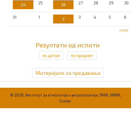
25
27
28
29
30
24
26
31
1
3
4
5
6
2
сите
Резултати од испити
по датум
по предмет
Материјали за предавања
© 2026. Институт за етнологија и антропологија, ПМФ, УКИМ,
Скопје.