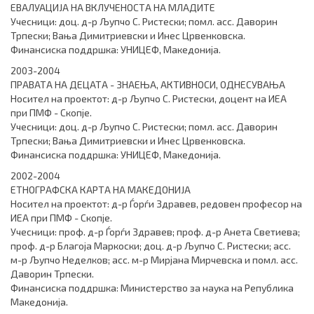
ЕВАЛУАЦИЈА НА ВКЛУЧЕНОСТА НА МЛАДИТЕ
Учесници: доц. д-р Љупчо С. Ристески; помл. асс. Даворин
Трпески; Вања Димитриевски и Инес Црвенковска.
Финансиска поддршка: УНИЦЕФ, Македонија.
2003-2004
ПРАВАТА НА ДЕЦАТА - ЗНАЕЊА, АКТИВНОСИ, ОДНЕСУВАЊА
Носител на проектот: д-р Љупчо С. Ристески, доцент на ИЕА
при ПМФ - Скопје.
Учесници: доц. д-р Љупчо С. Ристески; помл. асс. Даворин
Трпески; Вања Димитриевски и Инес Црвенковска.
Финансиска поддршка: УНИЦЕФ, Македонија.
2002-2004
ЕТНОГРАФСКА КАРТА НА МАКЕДОНИЈА
Носител на проектот: д-р Ѓорѓи Здравев, редовен професор на
ИЕА при ПМФ - Скопје.
Учесници: проф. д-р Ѓорѓи Здравев; проф. д-р Анета Светиева;
проф. д-р Благоја Маркоски; доц. д-р Љупчо С. Ристески; асс.
м-р Љупчо Неделков; асс. м-р Мирјана Мирчевска и помл. асс.
Даворин Трпески.
Финансиска поддршка: Министерство за наука на Република
Македонија.