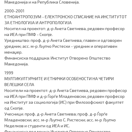
Македонија и на Република Словенија.
2000-2001
ЕТНОАНТРОПОЗУМ - ЕЛЕКТРОНСКО СПИСАНИЕ НА ИНСТИТУТОТ
ЗА ЕТНОЛОГИЈА И АНТРОПОЛОГИЈА
Носител на проектот: д-р Анета Светиева, редовен професор
на ИЕА при ПМФ - Скопје.
Уредништво: проф. д-р Анета Светиева, главен и одговорен
уредник; асс. м-р Љупчо Ристески - уредник и оперативен
менаџер.
Финансиска поддршка: Институт Отворено Општество
Македонија.
1999
МУЛТИКУЛТУРНИТЕ И ЕТНИЧКИ ОСОБЕНОСТИ НА ЧЕТИРИ
ВЕЛЕШКИ СЕЛА
Носители на проектот: д-р Анета Светиева, редовен професор
на ИЕА при ПМФ и д-р Ѓорѓе Младеновски, редовен професор
на Институт за социологија (ИС) при Филозофскиот факултет
од Скопје.
Учесници: проф. д-р Анета Светиева; проф. д-р Ѓорѓе
Младеновски; асс. м-р Љупчо С. Ристески; асс. м-р Љупчо
Неделков и студенти од ИЕА и ИС.
Финансиска поддршка: Институт Отворено Општество