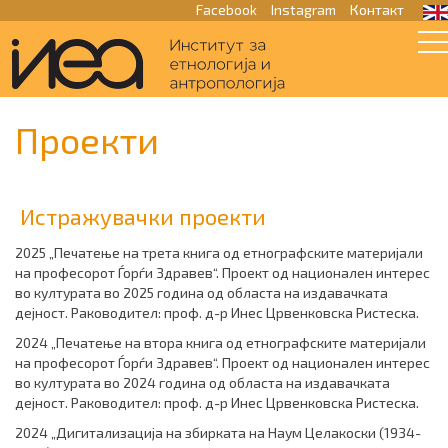
Facebook
Instagram
Контакт
Проекти
Истражувачки проекти
2025 „Печатење на трета книга од етнографските материјали
на професорот Ѓорѓи Здравев“. Проект од национален интерес
во културата во 2025 година од областа на издавачката
дејност. Раководител: проф. д-р Инес Црвенковска Ристеска.
2024
„Печатење на втора книга од етнографските материјали
на професорот Ѓорѓи Здравев“.
Проект од национален интерес
во културата во 2024 година од областа на издавачката
дејност. Раководител: проф. д-р Инес Црвенковска Ристеска.
2024 „Дигитализација на збирката на Наум Целакоски (1934-