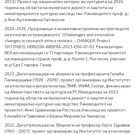
2023). Проект од национален интерес во културата за 2024
година од областа на музејската дејност и заштита на
нематеријалното културно наследство. Раководител: проф. д-
р Ана Ашталковска Гајтаноска
2024-2026 „Предизвици и иновативни промени во прегледите
за етика во истражувањето“ (Challenges and innovative
changes in research ethics reviews – CHANGER, Project
101131683), HORIZON-WIDERA-2023-ERA-01-02. Реализатори:
ИЕА во конзорциум со 17 партнери. Раководител на проектот
од македонска страна: проф. д-р Љупчо С. Ристески, учесник:
м-р Еда Старова-Тахир.
2023 „Дигитализација на збирката на професорката Галаба
Паликрушева (1928 - 2009)“, проект организиран од Институтот
за етнологија и антропологија, ПМФ, УКИМ, Скопје, финансиран
од Министерството за култура на РС Македонија за 2023
година од областа на музејската дејност и заштита на
нематеријално културно наследство. Раководител на
проектот: Инес Црвенковска Ристеска.Учесници во проектот:
Елизабета Павковиќ и Бојана Мирчевска Чаковска.
2022 „Дигитализација на Збирката на професор Ѓорѓи Здравев
(1941 - 2007)“, проект организиран од Институтот за етнологија