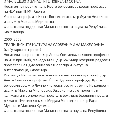
И МАЛЕШЕВО И ЗАНАЕТИТЕ ПОВРЗАНИ СО НЕА
Носител на проектот: д-р Крсте Богоески, редовен професор
на ИЕА при ПМФ - Скопје.
Учесници: проф. д-р Крсте Богоески; асс. м-р Љупчо Неделков
и асс. м-р Мирјана Мирчевска.
Финансиска поддршка: Министерство за наука на Република
Македонија.
2000-2003
ТРАДИЦИСКИТЕ КУЛТУРИ НА СЛОВЕНИЈА И НА МАКЕДОНИЈА
(меѓународен проект)
Носители на проектот: д-р Анета Светиева, редовен професор
на ИЕА при ПМФ, Македонија и д-р Божидар Језерник, редовен
професор на Одделение за етнологија и културна
антропологија, Словенија.
Учесници: Институт за етнологија и антропологија: проф. д-р
Анета Светиева; проф. д-р Ѓорѓи Здравев; проф. д-р Крсте
Богоески; асс. м-р Љупчо Ристески; асс. м-р Љупчо Неделков и
асс. м-р Мирјана Мирчевска. Одделение за етнологија и
културна антропологија: проф. д-р Божидар Језерник; проф. д-
р Змаго Шмитек; доц. д-р Мирјам Менцеј; доц. д-р Рајко
Муршич и Михаела Худеља.
Финансиска поддршка: Министерствата наука на Република