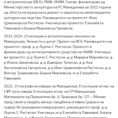
и антропологија (ИЕА), ПМФ, УКИМ, Скопје, финансиран од
Министерството за култура на РС Македонија за 2022 година
од облста на музејската дејност и заштита на нематеријално
културно наследство. Раководител на проектот: Инес
Црвенковска Ристеска. Учесници во проектот: Елизабета
Павковиќ и Бојана Мирчевска Чаковска.
2022-2024 „Етнолошки и антрополошки лексикон на
Македонија. Личности и дела“. Проект на ИЕА. Раководител на
проектот: проф. д-р Љупчо С. Ристески. Проектот е
финансиран од интегративните средства на УКИМ. Учесници
во проектот: д-р Љупчо С. Ристески, д-р Мирјана Мирчевска, д-
р Илина Јакимовска, д-р Даворин Трпески, д-р Ана
Ашталковска Гајтаноска, д-р Инес Црвенковска Ристеска, д-р
Виктор Трајановски, Бојана Мирчевска, м-р Елизабета
Павковиќ.
2022. „Етнографски извори за Македонија. Етнолошки атлас на
СФР Југославија. Етнолошки атлас на СР Македонија.
Материјали од Прашалник бр. 4, Прашање бр. 121 – Обичаи
пред самата свадба, венци, свадбена оглавка (украси на
глава); Истражувачки макропроект, раководител проф. д-р
Љупчо С. Ристески. Учесници: м-р Елизабета Павковиќ, Бојана
Мирчевска, д-р Виктор Трајановски. Проект од национален