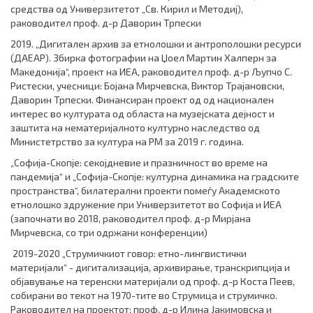
средства од Универзитетот „Св. Кирил и Методиј),
раководител проф. д-р Даворин Трпески
2019. „Дигитален архив за етнолошки и антрополошки ресурси
(ДАЕАР). Збирка фотографии на Џоел Мартин Халперн за
Македонија“, проект на ИЕА, раководител проф. д-р Љупчо С.
Ристески, учесници: Бојана Мирчевска, Виктор Трајановски,
Даворин Трпески. Финансиран проект од од национален
интерес во културата од областа на музејската дејност и
заштита на нематеријалното културно наследство од
Министетрство за култура на РМ за 2019 г. година.
„
Софија-Скопје: секојдневие и празничност во време на
пандемија“ и „Софија-Скопје: културна динамика на градските
пространства“,
билатер
ални проекти помеѓу Академското
етнолошко здружение при Универзитетот во Софија и ИЕА
(започнати во 2018, раководител проф. д-р Мирјана
Мирчевска, со три одржани конференции)
2019-2020 „Струмичкиот говор: етно-лингвистички
материјали“ - дигитализација, архивирање, транскрипција и
објавување на теренски материјали од проф. д-р Коста Пеев,
собирани во текот на 1970-тите во Струмица и струмичко.
Раководител на проектот: проф. д-р Илина Јакимовска и