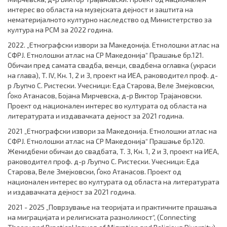
интерес во областа на музејската дејност и заштита на
нематеријалното културно наследство од Министетрство за
култура на РСМ за 2022 година.
2022. „Етнографски извори за Македонија. Етнолошки атлас на
СФРЈ. Етнолошки атлас на СР Македонија“ Прашање бр.121.
Обичаи пред самата свадба, венци, свадбена оглавка (украси
на глава), T. IV, Кн. 1, 2 и 3, проект на ИЕА, раководител проф. д-
р Љупчо С. Ристески. Учесници: Еда Старова, Веле Змејковски,
Ѓоко Атанасов, Бојана Мирчевска, д-р Виктор Трајановски.
Проект од национален интерес во културата од областа на
литературата и издавачката дејност за 2021 година.
2021 „Етнографски извори за Македонија. Етнолошки атлас на
СФРЈ. Етнолошки атлас на СР Македонија“ Прашање бр.120.
Женидбени обичаи до свадбата, T. 3, Кн. 1, 2 и 3, проект на ИЕА,
раководител проф. д-р Љупчо С. Ристески. Учесници: Еда
Старова, Веле Змејковски, Ѓоко Атанасов. Проект од
национален интерес во културата од областа на литературата
и издавачката дејност за 2021 година.
2021 - 2025 „Поврзување на теоријата и практичните прашања
на миграцијата и религиската разноликост“, (Connecting