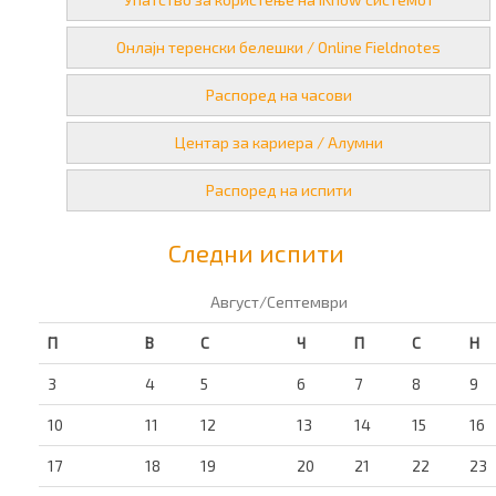
Онлајн теренски белешки / Online Fieldnotes
Распоред на часови
Центар за кариера / Алумни
Распоред на испити
Следни испити
Август/Септември
П
В
С
Ч
П
С
Н
3
4
5
6
7
8
9
10
11
12
13
14
15
16
17
18
19
20
21
22
23