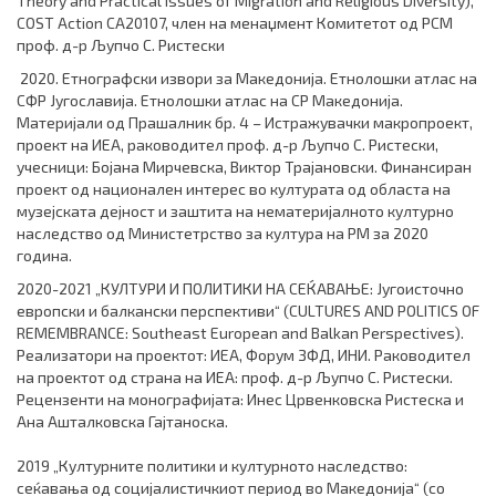
Theory and Practical Issues of Migration and Religious Diversity),
COST Action CA20107, член на менаџмент Комитетот од РСМ
проф. д-р Љупчо С. Ристески
2020. Етнографски извори за Македонија. Етнолошки атлас на
СФР Југославија. Етнолошки атлас на СР Македонија.
Материјали од Прашалник бр. 4 – Истражувачки макропроект,
проект на ИЕА, раководител проф. д-р Љупчо С. Ристески,
учесници: Бојана Мирчевска, Виктор Трајановски. Финансиран
проект од национален интерес во културата од областа на
музејската дејност и заштита на нематеријалното културно
наследство од Министетрство за култура на РМ за 2020
година.
2020-2021 „КУЛТУРИ И ПОЛИТИКИ НА СЕЌАВАЊЕ: Југоисточно
европски и балкански перспективи“ (CULTURES AND POLITICS OF
REMEMBRANCE: Southeast European and Balkan Perspectives).
Реализатори на проектот: ИЕА, Форум ЗФД, ИНИ. Раководител
на проектот од страна на ИЕА: проф. д-р Љупчо С. Ристески.
Рецензенти на монографијата: Инес Црвенковска Ристеска и
Ана Ашталковска Гајтаноска.
2019 „Културните политики и културното наследство:
сеќавања од социјалистичкиот период во Македонија“ (со