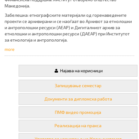
Македонија.
Забелешка: етнографските материјали од горенаведените
проекти се архивирани и се наоѓаат во Архивот за етнолошки
и антрополошки ресурси (АЕАР) и Дигиталниот архив за
етнолошки и антрополошки ресурси (ДАЕАР) при Институтот
за етнологија и антропологија.
more
Најава на корисници
Запишување семестар
Документи за дипломска работа
ПМФ видео промоција
Реализација на пракса
Упатство за користење на iKnow системот