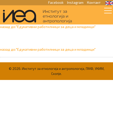
Facebook
Instagram
Контакт
Едукативни работилници за
деца и младинци
назад до:"Едукативни работилници за деца и младинци"
назад до:"Едукативни работилници за деца и младинци"
© 2026. Институт за етнологија и антропологија, ПМФ, УКИМ,
Скопје.