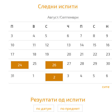
Следни испити
Август/Септември
П
В
С
Ч
П
С
Н
3
4
5
6
7
8
9
10
11
12
13
14
15
16
17
18
19
20
21
22
23
25
27
28
29
30
24
26
31
1
3
4
5
6
2
сите
Резултати од испити
по датум
по предмет