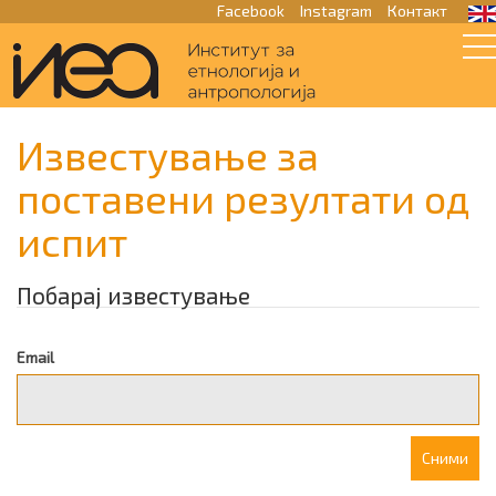
Facebook
Instagram
Контакт
Известување за
поставени резултати од
испит
Побарај известување
Email